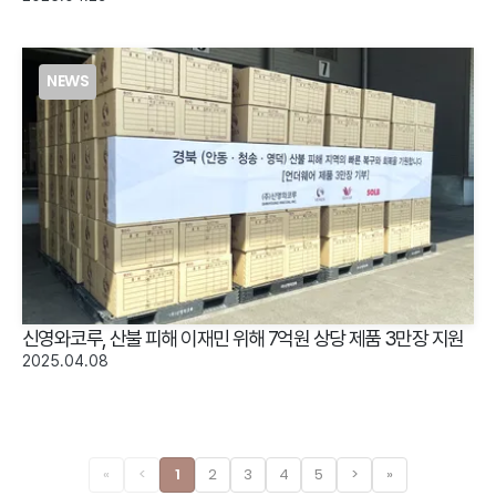
NEWS
신영와코루, 산불 피해 이재민 위해 7억원 상당 제품 3만장 지원
2025.04.08
«
<
1
2
3
4
5
>
»